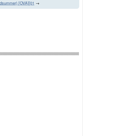
idsummer) [OVA][01
→