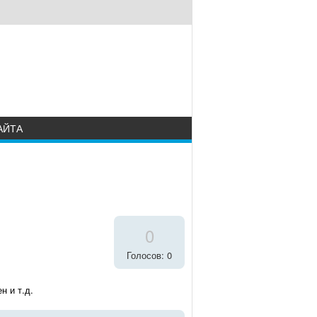
АЙТА
0
Голосов: 0
н и т.д.