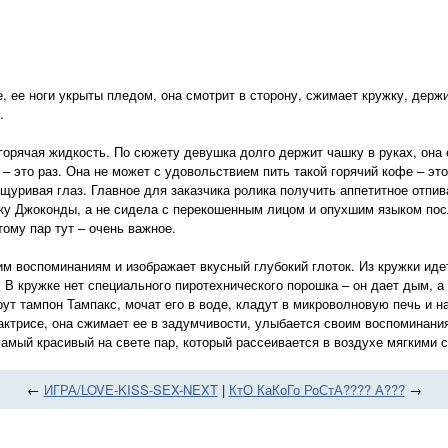
 ее ноги укрыты пледом, она смотрит в сторону, сжимает кружку, держи
…
горячая жидкость. По сюжету девушка долго держит чашку в руках, она
 – это раз. Она не может с удовольствием пить такой горячий кофе – это
ищуривая глаз. Главное для заказчика ролика получить аппетитное отпи
ку Джоконды, а не сидела с перекошенным лицом и опухшим языком посл
ому пар тут – очень важное.
м воспоминаниям и изображает вкусный глубокий глоток. Из кружки иде
т. В кружке нет специального пиротехнического порошка – он дает дым, а
рут тампон Тампакс, мочат его в воде, кладут в микроволновую печь и 
актрисе, она сжимает ее в задумчивости, улыбается своим воспоминания
самый красивый на свете пар, который рассеивается в воздухе мягкими с
←
ИГРА/LOVE-KISS-SEX-NEXT
|
КтО КаКоГо РоСтА???? А???
→