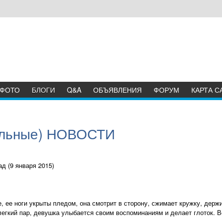
ФОТО
БЛОГИ
Q&A
ОБЪЯВЛЕНИЯ
ФОРУМ
КАРТА С
льные) НОВОСТИ
д (9 января 2015)
 ее ноги укрыты пледом, она смотрит в сторону, сжимает кружку, держи
легкий пар, девушка улыбается своим воспоминаниям и делает глоток. Вс